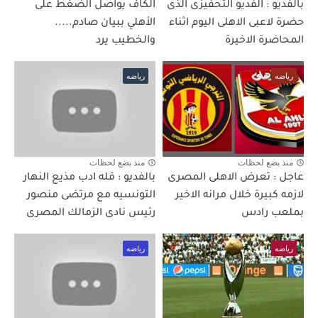
بالفديو : الفديو التحفيزى الذى
الكاف يواصل الضغط على
حضرة لاعبى الاهلى اليوم اثناء
الأهلي ببيان صادم.....
المحاضرة الاخيرة
والخطيب يرد
رياضه
رياضه
منذ بضع لحظات
منذ بضع لحظات
عاجل : تعرض الاهلى المصرى
بالفديو : قله ادب مذيع النهار
لازمه كبيرة خلال مرانه الاخير
التونسيه مع مرتضى منصور
بملعب رادس
رئيس نادى الزمالك المصرى
رياضه
رياضه