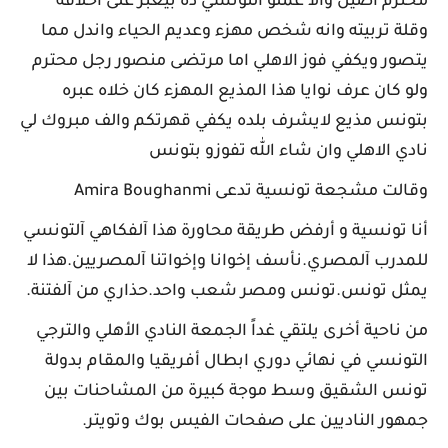
محترم اصيل والا عملو التونسي ده بيعبر على اخلاقه
وقلة تربيته وانه شخص مهزء وعديم الحياء واندل مما
يتصور ويكفي فوز الاهلي اما مرتضى منصور رجل محترم
ولو كان عرف نوايا هذا المذيع المهزء كان خلاه عبره
بتونس مذيع لايشرف بلده يكفي قهرتكم والف مبروك لي
نادي الاهلي وان شاء الله تفوزو بتونس
وقالت مشجعة تونسية تدعى Amira Boughanmi
أنا تونسية و أرفض طريقة محاورة هذا آلفكاهي آلتونسي
للمدرب آلمصري.نأسف إخوانا وإخواتنا آلمصريين.هذا لا
يمثل تونس.تونس ومصر شعب واحد.حذاري من آلفتنة.
من ناحية أخرى يلتقي غداً الجمعة النادي الأهلي والترجي
التونسي في نهائي دوري ابطال أفريقيا والمقام بدولة
تونس الشقيق وسط موجة كبيرة من المشاحنات بين
جمهور الناديين على صفحات الفيس بوك وتويتر.