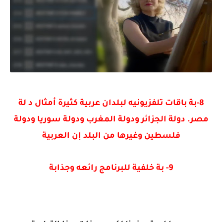
8-بة باقات تلفزيونيه لبلدان عربية كثيرة أمثال د لة
مصر. دولة الجزائر ودولة المغرب ودولة سوريا ودولة
فلسطين وغيرها من البلد إن العربية
9- بة خلفية للبرنامج رائعه وجذابة