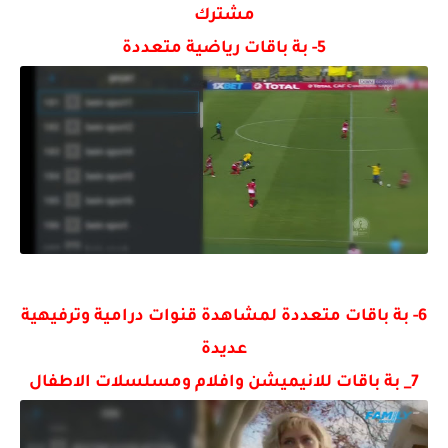
مشترك
5- بة باقات رياضية متعددة
6- بة باقات متعددة لمشاهدة قنوات درامية وترفيهية
عديدة
7_ بة باقات للانيميشن وافلام ومسلسلات الاطفال